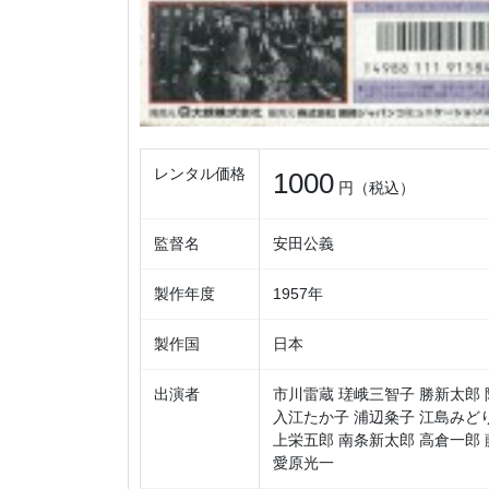
レンタル価格
1000
円（税込）
監督名
安田公義
製作年度
1957年
製作国
日本
出演者
市川雷蔵 瑳峨三智子 勝新太郎 
入江たか子 浦辺粂子 江島みどり
上栄五郎 南条新太郎 高倉一郎 
愛原光一