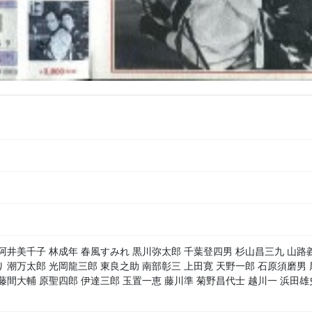
阿井美千子 林成年 春風すみれ 黒川弥太郎 千葉登四男 杉山昌三九 山路
 潮万太郎 光岡龍三郎 東良之助 南部彰三 上田寛 天野一郎 石原須磨男 
藤間大輔 原聖四郎 伊達三郎 玉置一恵 藤川準 菊野昌代士 越川一 浜田雄