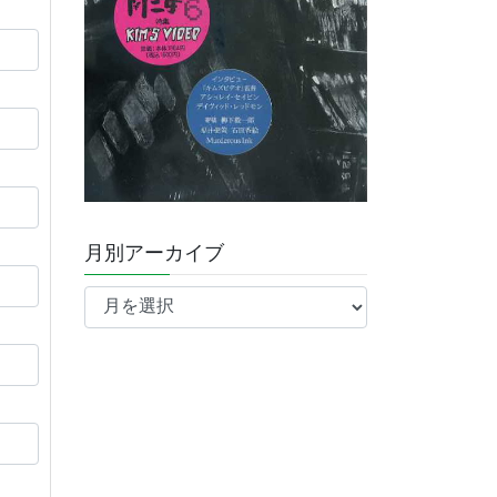
月別アーカイブ
月
別
ア
ー
カ
イ
ブ