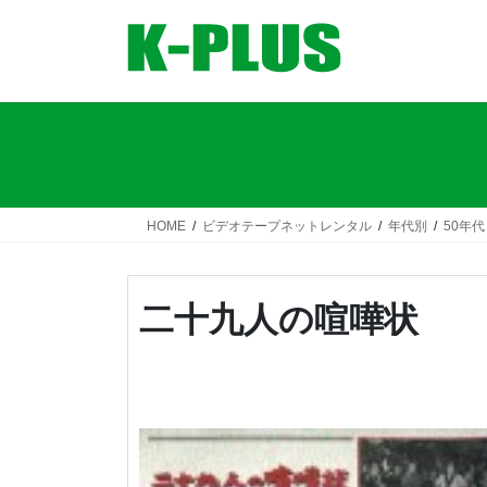
コ
ナ
ン
ビ
テ
ゲ
ン
ー
ツ
シ
へ
ョ
ス
ン
キ
に
ッ
移
HOME
ビデオテープネットレンタル
年代別
50年代
プ
動
二十九人の喧嘩状