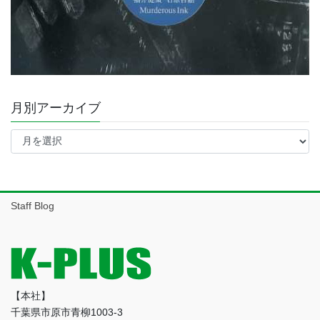
月別アーカイブ
月
別
ア
ー
カ
イ
Staff Blog
ブ
【本社】
千葉県市原市青柳1003-3