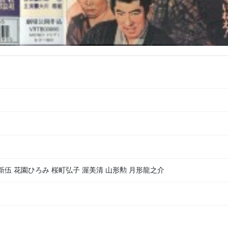
新伍 花園ひろみ 桜町弘子 渥美清 山形勲 月形龍之介