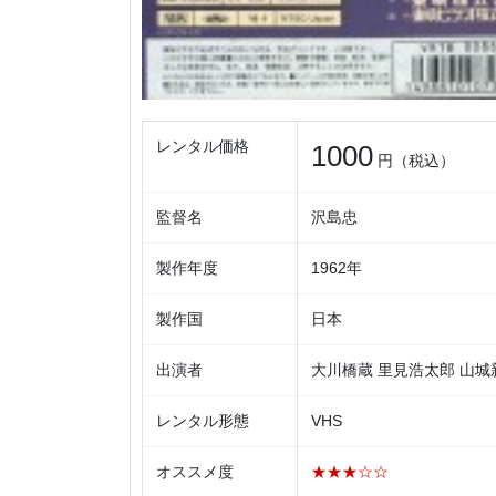
レンタル価格
1000
円（税込）
監督名
沢島忠
製作年度
1962年
製作国
日本
出演者
大川橋蔵 里見浩太郎 山城
レンタル形態
VHS
オススメ度
★★★☆☆