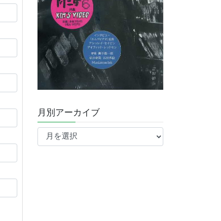
月別アーカイブ
月
別
ア
ー
カ
イ
ブ