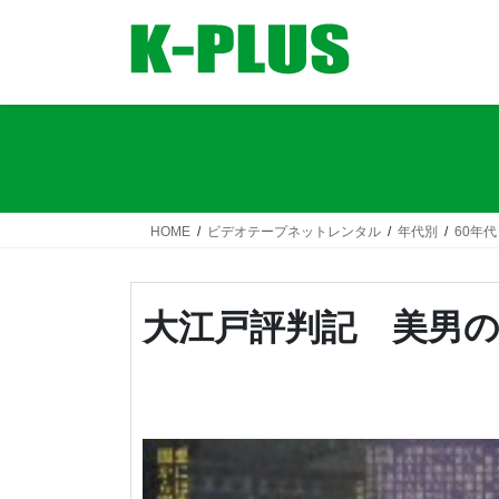
コ
ナ
ン
ビ
テ
ゲ
ン
ー
ツ
シ
へ
ョ
ス
ン
キ
に
ッ
移
HOME
ビデオテープネットレンタル
年代別
60年代
プ
動
大江戸評判記 美男