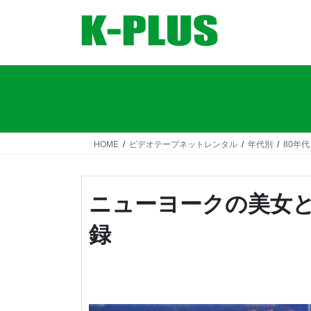
コ
ナ
ン
ビ
テ
ゲ
ン
ー
ツ
シ
へ
ョ
ス
ン
キ
に
ッ
移
HOME
ビデオテープネットレンタル
年代別
80年代
プ
動
ニューヨークの美女と
録