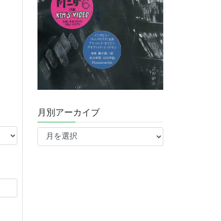
月別アーカイブ
月
別
ア
ー
カ
イ
ブ