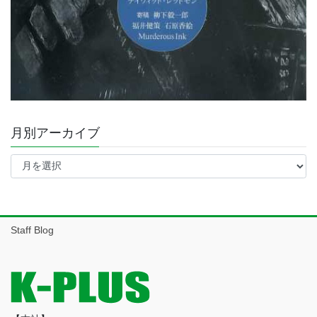
月別アーカイブ
月
別
ア
ー
カ
イ
Staff Blog
ブ