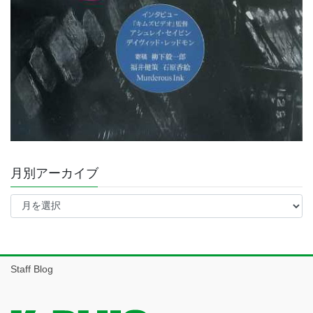
月別アーカイブ
月
別
ア
ー
カ
イ
Staff Blog
ブ