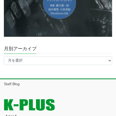
月別アーカイブ
月
別
ア
ー
カ
イ
Staff Blog
ブ