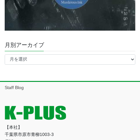
月別アーカイブ
月
別
ア
ー
カ
イ
Staff Blog
ブ
【本社】
千葉県市原市青柳1003-3