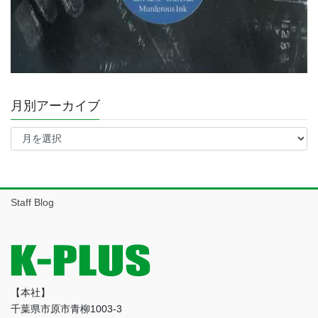
月別アーカイブ
月
別
ア
ー
カ
イ
Staff Blog
ブ
【本社】
千葉県市原市青柳1003-3