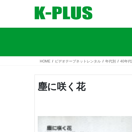
コ
ナ
ン
ビ
テ
ゲ
ン
ー
ツ
シ
へ
ョ
ス
ン
キ
に
ッ
移
HOME
ビデオテープネットレンタル
年代別
40年
プ
動
塵に咲く花