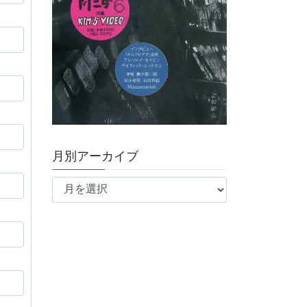
月別アーカイブ
月
別
ア
ー
カ
イ
ブ