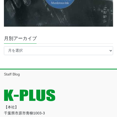
月別アーカイブ
月
別
ア
ー
カ
イ
Staff Blog
ブ
【本社】
千葉県市原市青柳1003-3