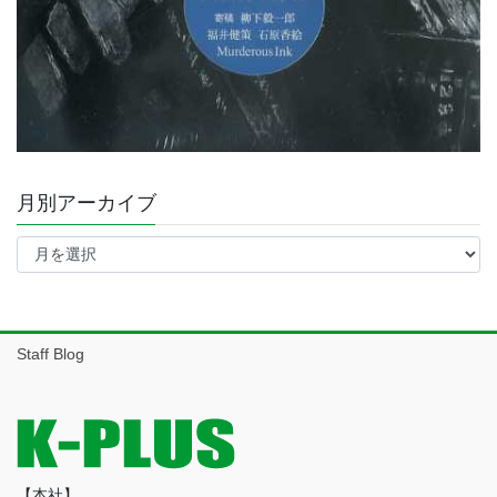
月別アーカイブ
月
別
ア
ー
カ
イ
Staff Blog
ブ
【本社】