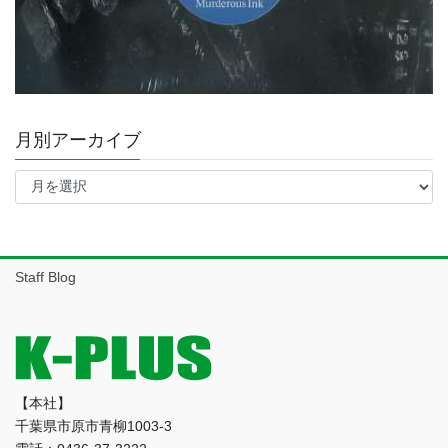
月別アーカイブ
月
別
ア
ー
カ
イ
Staff Blog
ブ
【本社】
千葉県市原市青柳1003-3