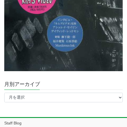
月別アーカイブ
月
別
ア
ー
カ
イ
Staff Blog