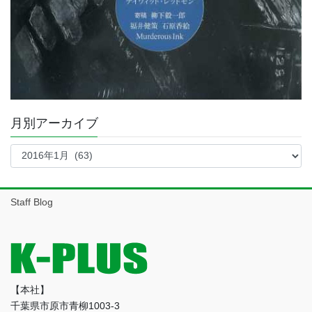
月別アーカイブ
月
別
ア
ー
Staff Blog
カ
イ
ブ
【本社】
千葉県市原市青柳1003-3