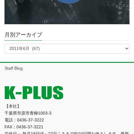
月別アーカイブ
月
別
ア
ー
Staff Blog
カ
イ
ブ
【本社】
千葉県市原市青柳1003-3
電話：0436-37-3222
FAX：0436-37-3221
定休日： 毎月18日頃～27日ころまで約10日間お休みします。最新